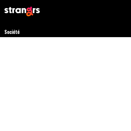
Société
Conditions générales
Charte de confidentialité
En savoir plus
FAQ
Ambassadeur & Partenariat
Langues
🇫🇷 Français
🇬🇧 English
🇪🇸 Español