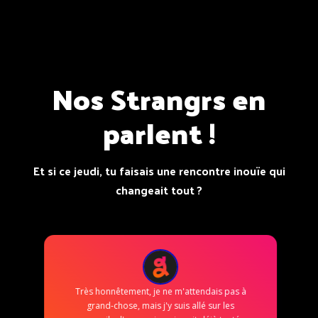
Nos Strangrs en
parlent !
Et si ce jeudi, tu faisais une rencontre inouïe qui
changeait tout ?
Très honnêtement, je ne m'attendais pas à
grand-chose, mais j'y suis allé sur les