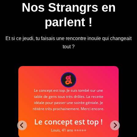
Nos Strangrs en
parlent !
Et si ce jeudi, tu faisais une rencontre inouïe qui changeait
tout ?
Très honnêtement, je ne m'attendais pas à
grand-chose, mais j'y suis allé sur les
conseils d'une amie qui avait déjà tenté
l'expérience. Et à ma grande surprise, j'ai
découvert de merveilleuses personnes, dont
deux avec qui nous nous sommes déjà
revus. Je retenterai l'expérience très bientôt.