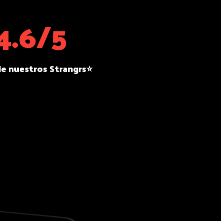
4.6/5
e nuestros Strangrs⭐