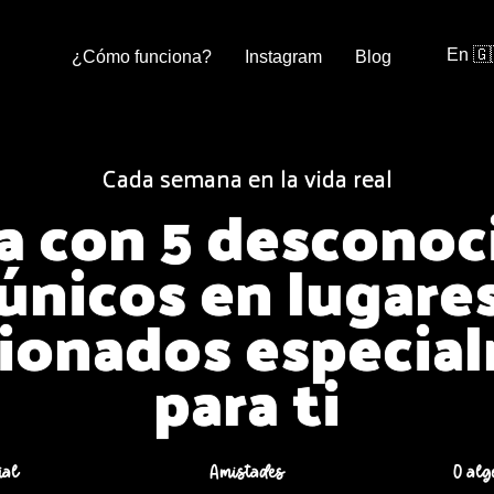
En 🇬
¿Cómo funciona?
Instagram
Blog
Cada semana en la vida real
a con 5 desconoc
únicos en lugare
cionados especia
para ti
ial
Amistades
O alg