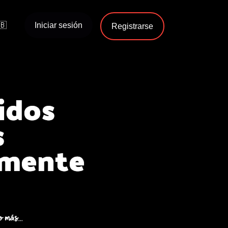
🇧
Iniciar sesión
Registrarse
idos
s
lmente
o más...