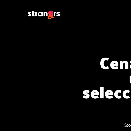
Cen
selec
Soc