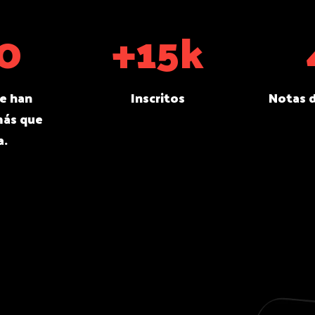
0
+15k
e han
Inscritos
Notas d
ás que
a.